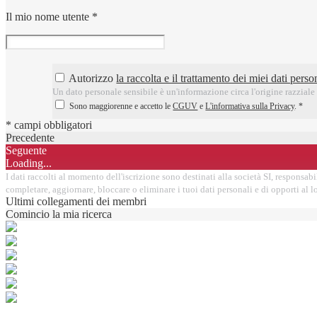
Il mio nome utente
*
Autorizzo
la raccolta e il trattamento dei miei dati person
Un dato personale sensibile è un'informazione circa l'origine razziale o
Sono maggiorenne e accetto le
CGUV
e
L'informativa sulla Privacy
.
*
* campi obbligatori
Precedente
Seguente
Loading...
I dati raccolti al momento dell'iscrizione sono destinati alla società SI, responsabil
completare, aggiornare, bloccare o eliminare i tuoi dati personali e di opporti al
Ultimi collegamenti dei membri
Comincio la mia ricerca