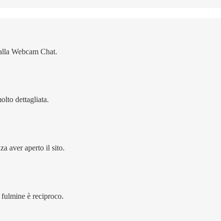
e alla Webcam Chat.
olto dettagliata.
a aver aperto il sito.
i fulmine è reciproco.